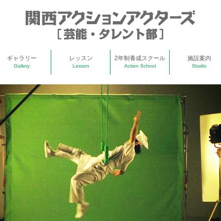
ギャラリー
レッスン
2年制養成スクール
施設案内
Gallery
Lesson
Action School
Studio