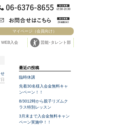
マイページ（会員向け）
WEB入会
芸能･タレント部
最近の投稿
らせ
臨時休講
7日
先着30名様入会金無料キャ
ンペーン！！
8/3012時から親子リズムク
ラス特別レッスン
3月末まで入会金無料キャン
ペーン実施中！！